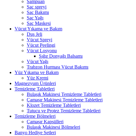
Şampuan
Saç spreyi
Saç Bakımı
Saç Yağı
Saç Maskesi
Vücut Yıkama ve Bakım
Duş Jeli
Vücut Spreyi
Vücut Peelingi
Vücut Losyonu
Sığır Donyağı Balsamı
Vücut Yağı
Trabzon Hurması Vücut Bakımı
Yüz Yıkama ve Bakım
Yüz Kremi
Magnezyum Ürünleri
Temizleme Tabletleri
Bulaşık Makinesi Temizleme Tabletleri
Çamaşır Makinesi Temizleme Tabletleri
Klozet Temizleme Tabletleri
Tutucu ve Protez Temizleme Tabletleri
Temizleme Bölmeleri
Çamaşır Kapsülleri
Bulaşık Makinesi Bölmeleri
Banyo Hediye Setleri