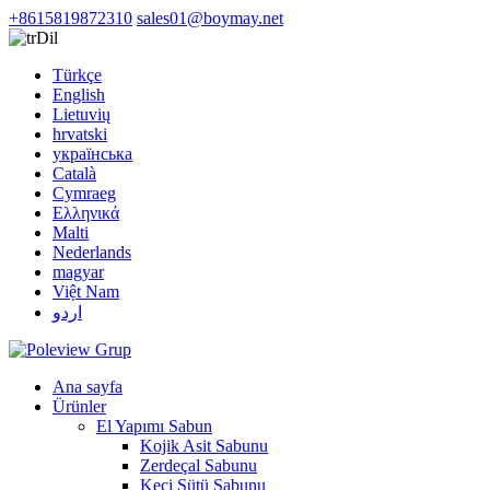
+8615819872310
sales01@boymay.net
Dil
Türkçe
English
Lietuvių
hrvatski
українська
Català
Cymraeg
Ελληνικά
Malti
Nederlands
magyar
Việt Nam
اردو
Ana sayfa
Ürünler
El Yapımı Sabun
Kojik Asit Sabunu
Zerdeçal Sabunu
Keçi Sütü Sabunu