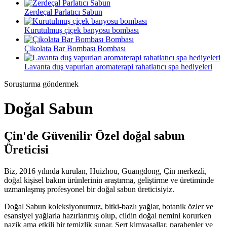
Zerdeçal Parlatıcı Sabun
Kurutulmuş çiçek banyosu bombası
Çikolata Bar Bombası Bombası
Lavanta duş vapurları aromaterapi rahatlatıcı spa hediyeleri
Soruşturma göndermek
Doğal Sabun
Çin'de Güvenilir Özel doğal sabun
Üreticisi
Biz, 2016 yılında kurulan, Huizhou, Guangdong, Çin merkezli,
doğal kişisel bakım ürünlerinin araştırma, geliştirme ve üretiminde
uzmanlaşmış profesyonel bir doğal sabun üreticisiyiz.
Doğal Sabun koleksiyonumuz, bitki-bazlı yağlar, botanik özler ve
esansiyel yağlarla hazırlanmış olup, cildin doğal nemini korurken
nazik ama etkili bir temizlik sunar. Sert kimyasallar, parabenler ve