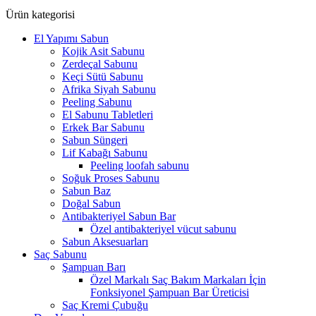
Ürün kategorisi
El Yapımı Sabun
Kojik Asit Sabunu
Zerdeçal Sabunu
Keçi Sütü Sabunu
Afrika Siyah Sabunu
Peeling Sabunu
El Sabunu Tabletleri
Erkek Bar Sabunu
Sabun Süngeri
Lif Kabağı Sabunu
Peeling loofah sabunu
Soğuk Proses Sabunu
Sabun Baz
Doğal Sabun
Antibakteriyel Sabun Bar
Özel antibakteriyel vücut sabunu
Sabun Aksesuarları
Saç Sabunu
Şampuan Barı
Özel Markalı Saç Bakım Markaları İçin
Fonksiyonel Şampuan Bar Üreticisi
Saç Kremi Çubuğu