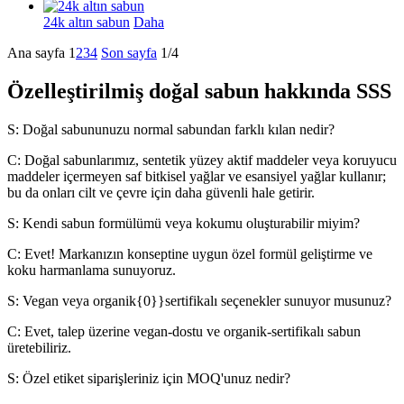
24k altın sabun
Daha
Ana sayfa
1
2
3
4
Son sayfa
1/4
Özelleştirilmiş doğal sabun hakkında SSS
S: Doğal sabununuzu normal sabundan farklı kılan nedir?
C: Doğal sabunlarımız, sentetik yüzey aktif maddeler veya koruyucu
maddeler içermeyen saf bitkisel yağlar ve esansiyel yağlar kullanır;
bu da onları cilt ve çevre için daha güvenli hale getirir.
S: Kendi sabun formülümü veya kokumu oluşturabilir miyim?
C: Evet! Markanızın konseptine uygun özel formül geliştirme ve
koku harmanlama sunuyoruz.
S: Vegan veya organik{0}}sertifikalı seçenekler sunuyor musunuz?
C: Evet, talep üzerine vegan-dostu ve organik-sertifikalı sabun
üretebiliriz.
S: Özel etiket siparişleriniz için MOQ'unuz nedir?