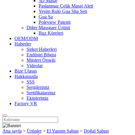
3D Masaj
Paslanmaz Çelik Masaj Aleti
Yeşim Rulo Gua Sha Seti
Gua Şa
Poleview Patenti
Diğer Massgaer Ürünü
Buz Küreleri
OEM/ODM
Haberler
Şirket Haberleri
Endüstri Bilgisi
Müşteri Örneği
Videolar
Bize Ulaşın
Hakkımızda
SSS
Sergilerimiz
Sertifikalarımız
Ekiplerimiz
Factory VR
Ana sayfa
>
Ürünler
>
El Yapımı Sabun
>
Doğal Sabun