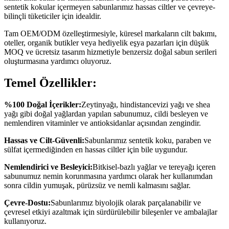
sentetik kokular içermeyen sabunlarımız hassas ciltler ve çevreye-
bilinçli tüketiciler için idealdir.
Tam OEM/ODM özelleştirmesiyle, küresel markaların cilt bakımı,
oteller, organik butikler veya hediyelik eşya pazarları için düşük
MOQ ve ücretsiz tasarım hizmetiyle benzersiz doğal sabun serileri
oluşturmasına yardımcı oluyoruz.
Temel Özellikler:
%100 Doğal İçerikler:
Zeytinyağı, hindistancevizi yağı ve shea
yağı gibi doğal yağlardan yapılan sabunumuz, cildi besleyen ve
nemlendiren vitaminler ve antioksidanlar açısından zengindir.
Hassas ve Cilt-Güvenli:
Sabunlarımız sentetik koku, paraben ve
sülfat içermediğinden en hassas ciltler için bile uygundur.
Nemlendirici ve Besleyici:
Bitkisel-bazlı yağlar ve tereyağı içeren
sabunumuz nemin korunmasına yardımcı olarak her kullanımdan
sonra cildin yumuşak, pürüzsüz ve nemli kalmasını sağlar.
Çevre-Dostu:
Sabunlarımız biyolojik olarak parçalanabilir ve
çevresel etkiyi azaltmak için sürdürülebilir bileşenler ve ambalajlar
kullanıyoruz.