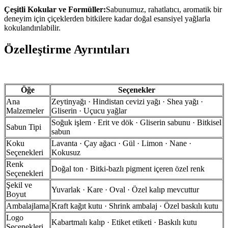
Çeşitli Kokular ve Formüller:
Sabunumuz, rahatlatıcı, aromatik bir
deneyim için çiçeklerden bitkilere kadar doğal esansiyel yağlarla
kokulandırılabilir.
Özelleştirme Ayrıntıları
Öğe
Seçenekler
Ana
Zeytinyağı · Hindistan cevizi yağı · Shea yağı ·
Malzemeler
Gliserin · Uçucu yağlar
Soğuk işlem · Erit ve dök · Gliserin sabunu · Bitkisel
Sabun Tipi
sabun
Koku
Lavanta · Çay ağacı · Gül · Limon · Nane ·
Seçenekleri
Kokusuz
Renk
Doğal ton · Bitki-bazlı pigment içeren özel renk
Seçenekleri
Şekil ve
Yuvarlak · Kare · Oval · Özel kalıp mevcuttur
Boyut
Ambalajlama
Kraft kağıt kutu · Shrink ambalaj · Özel baskılı kutu
Logo
Kabartmalı kalıp · Etiket etiketi · Baskılı kutu
Seçenekleri