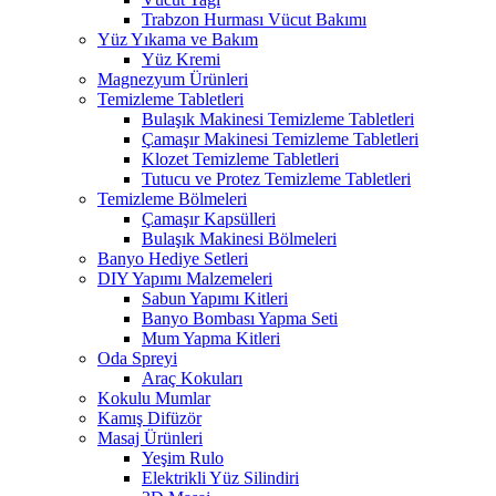
Trabzon Hurması Vücut Bakımı
Yüz Yıkama ve Bakım
Yüz Kremi
Magnezyum Ürünleri
Temizleme Tabletleri
Bulaşık Makinesi Temizleme Tabletleri
Çamaşır Makinesi Temizleme Tabletleri
Klozet Temizleme Tabletleri
Tutucu ve Protez Temizleme Tabletleri
Temizleme Bölmeleri
Çamaşır Kapsülleri
Bulaşık Makinesi Bölmeleri
Banyo Hediye Setleri
DIY Yapımı Malzemeleri
Sabun Yapımı Kitleri
Banyo Bombası Yapma Seti
Mum Yapma Kitleri
Oda Spreyi
Araç Kokuları
Kokulu Mumlar
Kamış Difüzör
Masaj Ürünleri
Yeşim Rulo
Elektrikli Yüz Silindiri