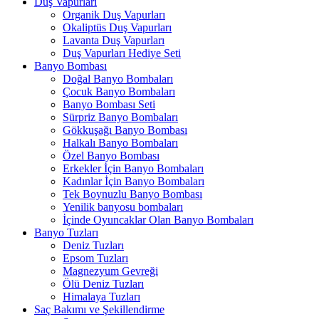
Duş Vapurları
Organik Duş Vapurları
Okaliptüs Duş Vapurları
Lavanta Duş Vapurları
Duş Vapurları Hediye Seti
Banyo Bombası
Doğal Banyo Bombaları
Çocuk Banyo Bombaları
Banyo Bombası Seti
Sürpriz Banyo Bombaları
Gökkuşağı Banyo Bombası
Halkalı Banyo Bombaları
Özel Banyo Bombası
Erkekler İçin Banyo Bombaları
Kadınlar İçin Banyo Bombaları
Tek Boynuzlu Banyo Bombası
Yenilik banyosu bombaları
İçinde Oyuncaklar Olan Banyo Bombaları
Banyo Tuzları
Deniz Tuzları
Epsom Tuzları
Magnezyum Gevreği
Ölü Deniz Tuzları
Himalaya Tuzları
Saç Bakımı ve Şekillendirme