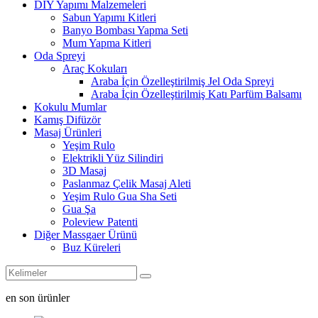
DIY Yapımı Malzemeleri
Sabun Yapımı Kitleri
Banyo Bombası Yapma Seti
Mum Yapma Kitleri
Oda Spreyi
Araç Kokuları
Araba İçin Özelleştirilmiş Jel Oda Spreyi
Araba İçin Özelleştirilmiş Katı Parfüm Balsamı
Kokulu Mumlar
Kamış Difüzör
Masaj Ürünleri
Yeşim Rulo
Elektrikli Yüz Silindiri
3D Masaj
Paslanmaz Çelik Masaj Aleti
Yeşim Rulo Gua Sha Seti
Gua Şa
Poleview Patenti
Diğer Massgaer Ürünü
Buz Küreleri
en son ürünler