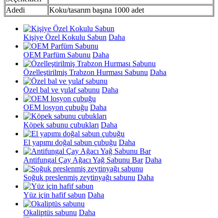
Adedi
Koku/tasarım başına 1000 adet
Kişiye Özel Kokulu Sabun
Daha
OEM Parfüm Sabunu
Daha
Özelleştirilmiş Trabzon Hurması Sabunu
Daha
Özel bal ve yulaf sabunu
Daha
OEM losyon çubuğu
Daha
Köpek sabunu çubukları
Daha
El yapımı doğal sabun çubuğu
Daha
Antifungal Çay Ağacı Yağ Sabunu Bar
Daha
Soğuk preslenmiş zeytinyağı sabunu
Daha
Yüz için hafif sabun
Daha
Okaliptüs sabunu
Daha