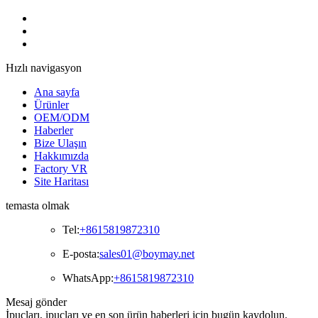
Hızlı navigasyon
Ana sayfa
Ürünler
OEM/ODM
Haberler
Bize Ulaşın
Hakkımızda
Factory VR
Site Haritası
temasta olmak
Tel:
+8615819872310
E-posta:
sales01@boymay.net
WhatsApp:
+8615819872310
Mesaj gönder
İpuçları, ipuçları ve en son ürün haberleri için bugün kaydolun.