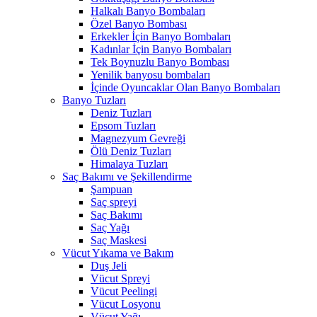
Halkalı Banyo Bombaları
Özel Banyo Bombası
Erkekler İçin Banyo Bombaları
Kadınlar İçin Banyo Bombaları
Tek Boynuzlu Banyo Bombası
Yenilik banyosu bombaları
İçinde Oyuncaklar Olan Banyo Bombaları
Banyo Tuzları
Deniz Tuzları
Epsom Tuzları
Magnezyum Gevreği
Ölü Deniz Tuzları
Himalaya Tuzları
Saç Bakımı ve Şekillendirme
Şampuan
Saç spreyi
Saç Bakımı
Saç Yağı
Saç Maskesi
Vücut Yıkama ve Bakım
Duş Jeli
Vücut Spreyi
Vücut Peelingi
Vücut Losyonu
Vücut Yağı